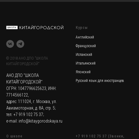
Курсы
Английский
Французский
Испанский
© 2018 АНО ДПО "ШКОЛА
Итальянский
КИТАЙГОРОДСКОЙ"
Японский
АНО ДПО "ШКОЛА
Русский язык для иностранцев
КИТАЙГОРОДСКОЙ"
ОГРН: 1047796625623, ИНН:
7714566122,
адрес: 111024, г. Москва, ул.
Авиамоторная, д. 8А, стр. 5;
тел: +7 919 102 75 37;
e-mail: info@kitaygorodskaya.ru
О школе
+7 919 102 75 37 (Звонки,