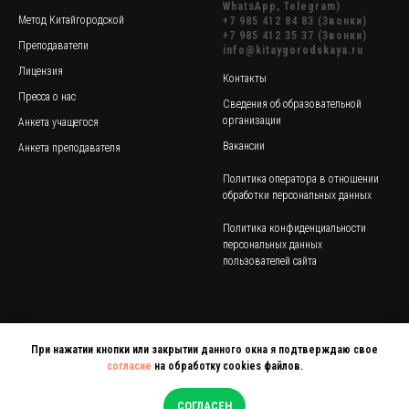
WhatsApp, Telegram)
Метод Китайгородской
+7 985 412 84 83 (Звонки)
+7 985 412 35 37 (Звонки)
Преподаватели
info@kitaygorodskaya.ru
Лицензия
Контакты
Пресса о нас
Сведения об образовательной
организации
Анкета учащегося
Вакансии
Анкета преподавателя
Политика оператора в отношении
обработки персональных данных
Политика конфиденциальности
персональных данных
пользователей сайта
При нажатии кнопки или закрытии данного окна я подтверждаю свое
согласие
на обработку cookies файлов.
СОГЛАСЕН