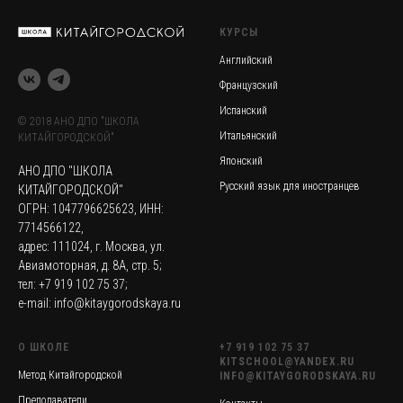
КУРСЫ
Английский
Французский
Испанский
© 2018 АНО ДПО "ШКОЛА
Итальянский
КИТАЙГОРОДСКОЙ"
Японский
АНО ДПО "ШКОЛА
Русский язык для иностранцев
КИТАЙГОРОДСКОЙ"
ОГРН: 1047796625623, ИНН:
7714566122,
адрес: 111024, г. Москва, ул.
Авиамоторная, д. 8А, стр. 5;
тел: +7 919 102 75 37;
e-mail: info@kitaygorodskaya.ru
О ШКОЛЕ
+7 919 102 75 37
KITSCHOOL@YANDEX.RU
Метод Китайгородской
INFO@KITAYGORODSKAYA.RU
Преподаватели